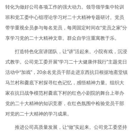
转化为做好公司各项工作的强大动力。领导领学集中轮训
班和党工委中心组理论学习对二十大精神专题研讨。党员
带学重视全员参与每名党员，每周固定时间在“党员之家”分
享学习党的二十大精神文章。群众自学注重寓教于乐。
打造特色化宣讲团队，让“讲”活起来。小院有戏，沉浸
式教学。公司党工委开展“学习二十大健康伴我行”主题党日
活动中“加戏”，20余名党员干部走进京西抗日根据地斋堂镇
马兰村和爨底下村探寻红色记忆，感悟精神力量。组织大
家在抗日战争模范村爨底下村的红色小剧院的舞台上举办
党的二十大精神的知识竞赛，在红色氛围中检验党员干部
对党的二十大精神的学习成果。
推进公司高质量发展，让“做”实起来。公司党工委坚持