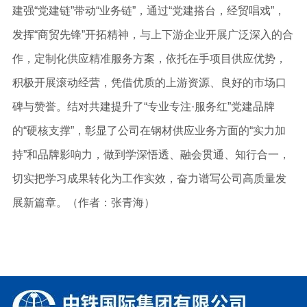
建强“党建链”带动“业务链”，通过“党建搭台，经贸唱戏”，
发挥“商贸先锋”开拓精神，与上下游企业开展广泛深入的合
作，定制化供应精准服务方案，依托在手项目供应优势，
积极开展滚动经营，凭借优质的上游资源、良好的市场口
碑与赞誉。结对共建提升了“专业专注·服务红”党建品牌
的“硬核支撑”，彰显了公司在钢材供应业务方面的“实力加
持”和品牌影响力，做到学深悟透、融会贯通、知行合一，
切实把学习成果转化为工作实效，奋力谱写公司高质量发
展新篇章。（作者：张青海）