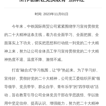
时间:
2023年11月01日
今年来，中铁国际商贸公司紧紧围绕学习宣传贯彻党
的二十大精神这条主线，着力在全面学习、全面把握、全
面落实上下功夫，切实把思想和行动统一到党的二十大精
神上来，努力让公司全体员工学习宣传贯彻党的二十大精
神热度不退、温度不降、激情不减。
打造“融合式”学习氛围，让“学”热起来。为了学习好、
宣传好、贯彻好党的二十大精神，公司党工委组织开展“领
导领学、党员带学、群众自学、青年乐学”的“四学联动”活
动，旨在教育引导公司全体党员干部在学思践悟、学以致
用中坚定信仰、提高认识、增强能力，努力把二十大精神