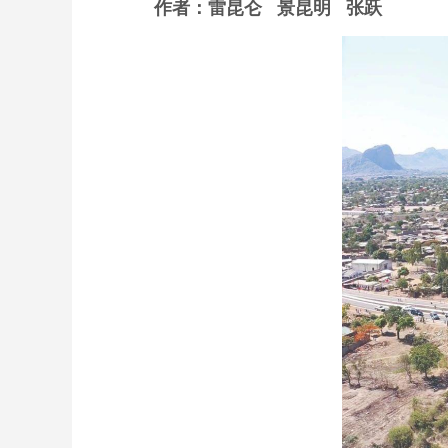
作者：雷昆仑 景昆明 张跃