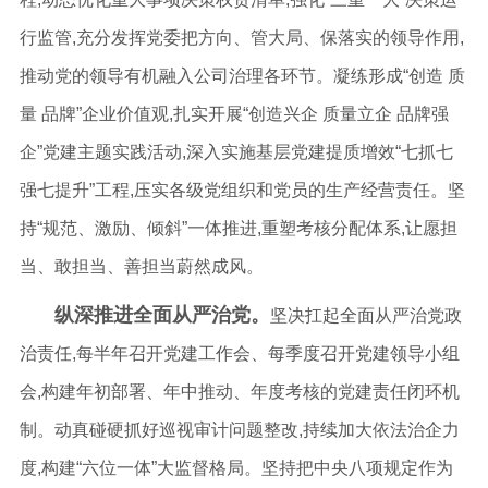
行监管,充分发挥党委把方向、管大局、保落实的领导作用,
推动党的领导有机融入公司治理各环节。凝练形成“创造 质
量 品牌”企业价值观,扎实开展“创造兴企 质量立企 品牌强
企”党建主题实践活动,深入实施基层党建提质增效“七抓七
强七提升”工程,压实各级党组织和党员的生产经营责任。坚
持“规范、激励、倾斜”一体推进,重塑考核分配体系,让愿担
当、敢担当、善担当蔚然成风。
纵深推进全面从严治党。
坚决扛起全面从严治党政
治责任,每半年召开党建工作会、每季度召开党建领导小组
会,构建年初部署、年中推动、年度考核的党建责任闭环机
制。动真碰硬抓好巡视审计问题整改,持续加大依法治企力
度,构建“六位一体”大监督格局。坚持把中央八项规定作为