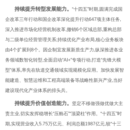
持续提升转型发展能力。
“十四五”时期,圆满完成国
企改革三年行动和国企改革深化提升行动647项主体任务,
深入推进市场化经营机制改革,撤销6个区域总部,重构总部
与二级单位经营管理关系;持续优化产业布局,核心业务板块
由4个扩展到8个。因企制宜发展新质生产力,纵深推进各业
务领域数智化转型,全面启动“AI+”专项行动,打造“先锋大模
型”体系,率先在轨道交通领域实现规模化应用。加快发展智
能建造、智慧运维和工程高端装备等战略性新兴产业,当好
建设现代化产业体系的排头兵。
持续提升价值创造能力。
坚定不移做强做优做大主
责主业,切实发挥稳增长“压舱石”“顶梁柱”作用。“十四五”时
期,实现营业收入5.75万亿元、利润总额1987亿元,较“十三