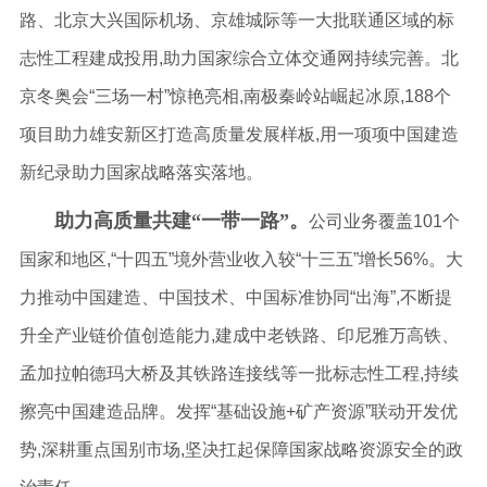
路、北京大兴国际机场、京雄城际等一大批联通区域的标
志性工程建成投用,助力国家综合立体交通网持续完善。北
京冬奥会“三场一村”惊艳亮相,南极秦岭站崛起冰原,188个
项目助力雄安新区打造高质量发展样板,用一项项中国建造
新纪录助力国家战略落实落地。
助力高质量共建“一带一路”。
公司业务覆盖101个
国家和地区,“十四五”境外营业收入较“十三五”增长56%。大
力推动中国建造、中国技术、中国标准协同“出海”,不断提
升全产业链价值创造能力,建成中老铁路、印尼雅万高铁、
孟加拉帕德玛大桥及其铁路连接线等一批标志性工程,持续
擦亮中国建造品牌。发挥“基础设施+矿产资源”联动开发优
势,深耕重点国别市场,坚决扛起保障国家战略资源安全的政