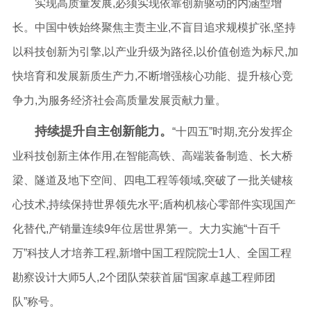
实现高质量发展,必须实现依靠创新驱动的内涵型增
长。中国中铁始终聚焦主责主业,不盲目追求规模扩张,坚持
以科技创新为引擎,以产业升级为路径,以价值创造为标尺,加
快培育和发展新质生产力,不断增强核心功能、提升核心竞
争力,为服务经济社会高质量发展贡献力量。
持续提升自主创新能力。
“十四五”时期,充分发挥企
业科技创新主体作用,在智能高铁、高端装备制造、长大桥
梁、隧道及地下空间、四电工程等领域,突破了一批关键核
心技术,持续保持世界领先水平;盾构机核心零部件实现国产
化替代,产销量连续9年位居世界第一。大力实施“十百千
万”科技人才培养工程,新增中国工程院院士1人、全国工程
勘察设计大师5人,2个团队荣获首届“国家卓越工程师团
队”称号。