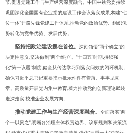
节,促进党建工作与生产经营深度融合。中国中铁党委持续
巩固深化全国国有企业党的建设工作会议落实成果,构建“七
位一体”开路先锋党建工作体系,推动党的政治优势、组织优
势转化为竞争优势、发展优势。
坚持把政治建设摆在首位。
深刻领悟“两个确立”的
决定性意义,坚决做到“两个维护”。“十四五”时期,持续强
化“第一议题”制度,健全从传达学习到落实问效的闭环机制,
确保习近平总书记重要指示批示件件有着落、事事见真
章。高质量开展党内集中教育,着力推动党的创新理论武装
走深走实,校准企业发展方向。
推动党建工作与生产经营深度融合。
全面落实“两
个一以贯之”,明晰各治理主体权责边界、议事规则和决策流
程,动态优化重大事项决策权责清单,强化“三重一大”决策运