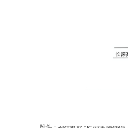
附件：
长深高速LHK-GJG1标农专户撤销通知