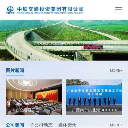
图片新闻
MORE+
中铁交通召开三届五次职工代表大会
广西南宁邕北灌区工程施工Ⅱ标开工建设
公司要闻
子公司动态
媒体聚焦
MORE+