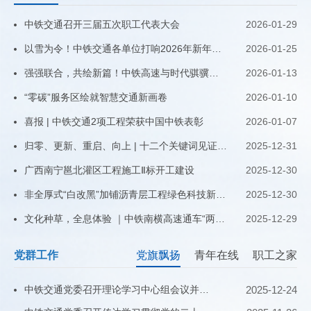
中铁交通召开三届五次职工代表大会
2026-01-29
以雪为令！中铁交通各单位打响2026年新年保通保畅攻坚战
2026-01-25
强强联合，共绘新篇！中铁高速与时代骐骥签署战略合作协议
2026-01-13
“零碳”服务区绘就智慧交通新画卷
2026-01-10
喜报 | 中铁交通2项工程荣获中国中铁表彰
2026-01-07
归零、更新、重启、向上 | 十二个关键词见证中铁交通全力推进“二次创业”向纵深发展
2025-12-31
广西南宁邕北灌区工程施工Ⅱ标开工建设
2025-12-30
非全厚式“白改黑”加铺沥青层工程绿色科技新技术暨高速公路路域价值提升经验交流会在玉林举行
2025-12-30
文化种草，全息体验 ｜中铁南横高速通车“两周年”主题活动暨中铁高速焕新节活动成功举办
2025-12-29
党群工作
党旗飘扬
青年在线
职工之家
中铁交通党委召开理论学习中心组会议并开展专题辅导讲座
2025-12-24