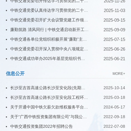
中铁交通党委召开传达学习贯彻党的二十届四中全会精神视频会暨理论学习中心组联学会
2025-11-26
中铁交通党委认真传达学习贯彻党的二十届四中全会精神
2025-11-03
中铁交通党委召开扩大会议暨党建工作领导小组会议
2025-09-15
廉勤筑路 清风同行 | 中铁交通启动新开工项目党风廉政建设联建活动
2025-09-09
中铁交通各单位党组织积极开展“廉勤”主题活动
2025-07-15
中铁交通党委召开深入贯彻中央八项规定精神警示教育大会
2025-06-26
中铁交通成功举办2025年基层党组织书记暨党务干部培训班
2025-06-21
信息公开
MORE+
长沙至吉首高速公路长沙至安化段(先期工程)环境影响报告书(征求意见稿)公示
2025-10-14
长沙至吉首高速公路长沙至安化段工程环境影响评价第一次信息公示
2025-03-18
关于开通中国中铁欠薪欠款维权服务平台的公示
2024-05-17
关于“广西中铁投资集团有限公司”与我公司无任何关联关系的声明
2022-09-18
中铁交通投资集团2022年招聘公告
2022-07-08