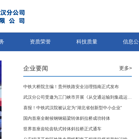
务
资质荣誉
科技质量
信息公
企业要闻
更多>
中铁大桥院主编！贵州铁路安全治理指南正式发布
武汉分公司受邀为三门峡市开展《从交通运输到集疏运体系，打造物流与供应链融合的新路径》课题讲座
喜报！中铁武汉院被认定为“湖北省创新型中小企业”
国内首座全耐候钢钢箱梁转体斜拉桥成功转体
世界首座齿轮齿轨式转体斜拉桥正式通车
喜报！武汉院再获甲级新资质