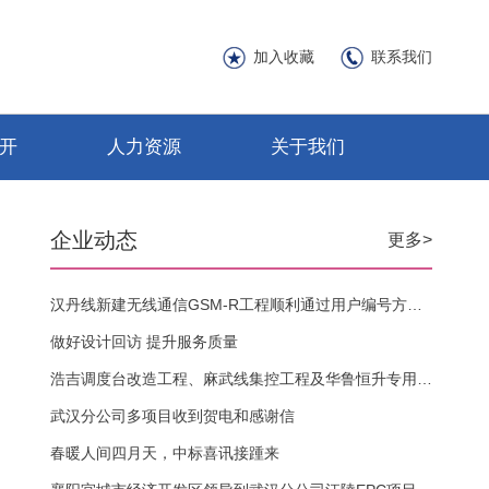
加入收藏
联系我们
开
人力资源
关于我们
企业动态
更多>
汉丹线新建无线通信GSM-R工程顺利通过用户编号方案审查
做好设计回访 提升服务质量
浩吉调度台改造工程、麻武线集控工程及华鲁恒升专用线、江陵电厂专用线GSM-R网络和调度通信网用户编号方案顺利通过审查
武汉分公司多项目收到贺电和感谢信
春暖人间四月天，中标喜讯接踵来