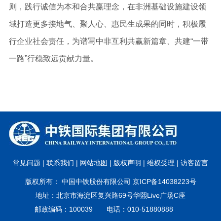
则，践行诚信为本和合共赢理念，在非洲基础设施建设领
域打造更多接地气、聚人心、惠民生成果的同时，积极履
行企业社会责任，为谱写中非互利共赢新篇章、共建“一带
一路”行稳致远贡献力量。
常见问题 |
联系我们 |
网站地图 |
版权声明 |
维权受理 |
访客留言
版权所有： 中国中铁股份有限公司 京ICP备14038223号
地址：北京市海淀区复兴路69号华熙Live广场C座
邮政编码：100039 电话：010-51880888