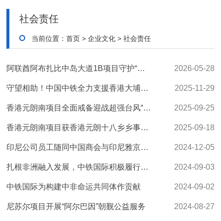
社会责任
当前位置：
首页
>
企业文化
>
社会责任
阿联酋阿布扎比中岛大道1B项目守护“海洋绿肺”做好红树林保护
2026-05-28
守望相助！中国中铁全力支援香港大埔火灾救灾安置
2025-11-29
香港元朗南项目全面戒备迎战超强台风“桦加沙”并开展灾后救援
2025-09-25
香港元朗南项目获香港元朗十八乡乡事委员会赠感谢信与锦旗
2025-09-18
印尼公司员工随同中国商会与印尼雅京孤儿联谊
2024-12-05
扎根非洲融入发展，中铁国际积极履行企业社会责任
2024-09-03
中铁国际为构建中非命运共同体作贡献
2024-09-02
尼苏尔项目开展“阿尔巴因”朝觐公益服务
2024-08-27