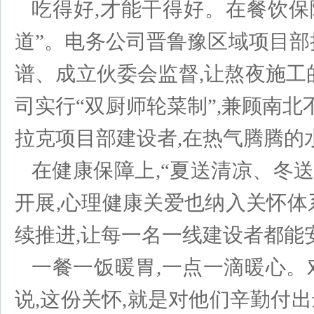
吃得好,才能干得好。在餐饮保
道”。电务公司晋鲁豫区域项目部
谱、成立伙委会监督,让熬夜施工
司实行“双厨师轮菜制”,兼顾南北
拉克项目部建设者,在热气腾腾的
在健康保障上,“夏送清凉、冬
开展,心理健康关爱也纳入关怀体
续推进,让每一名一线建设者都能
一餐一饭暖胃,一点一滴暖心
说,这份关怀,就是对他们辛勤付