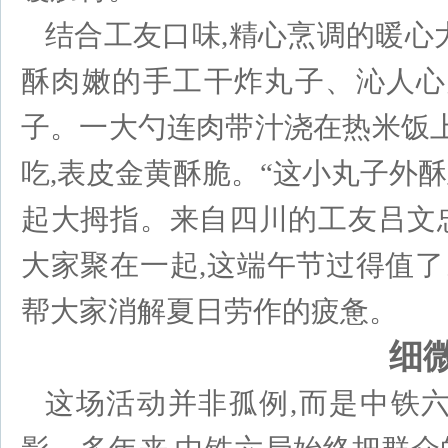
结合工友口味,精心烹调的暖心
酥肉嫩的手工干炸丸子、沁人心
子。一大勺连肉带汁浇在热米饭上
吃,表皮金黄酥脆。“这小丸子外酥
起大拇指。来自四川的工友吕文忠
大家聚在一起,这端午节过得值了
帮大家消解夏日劳作的疲惫。
细
这场活动并非孤例,而是中铁