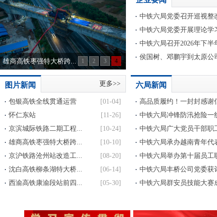
中铁六局党委召开巡视整改
中铁六局党委开展理论学习中
中铁六局召开2026年下半
侯国树、邓鹏宇到太原公
雄商高铁枣强特大桥跨...
1
2
3
4
更多>>
图片新闻
六局新闻
包银高铁全线贯通运营
[01-04]
高品质履约！一封封感谢信
怀仁东站
[11-26]
中铁六局冲锋防汛抢险一
京滨城际铁路二期工程...
[10-24]
中铁六局广大党员干部职工
雄商高铁枣强特大桥跨...
[10-10]
中铁六局承办越南青年代表
京沪铁路沧州站改造工...
[08-20]
中铁六局举办第十届员工职
沈白高铁柳条湖特大桥...
[06-14]
中铁六局丰桥公司党委获评“
西渝高铁康渝段站前四...
[05-30]
中铁六局群安员技能大赛