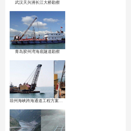
武汉天兴洲长江大桥勘察
青岛胶州湾海底隧道勘察
琼州海峡跨海通道工程方案研究...