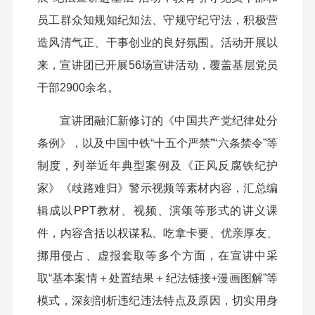
员工群众知规知纪知法、守规守纪守法，积极营
造风清气正、干事创业的良好氛围。活动开展以
来，宣讲团已开展56场宣讲活动，覆盖基层党员
干部2900余名。
宣讲团融汇新修订的《中国共产党纪律处分
条例》，以及中国中铁“十五个严禁”“六条禁令”等
制度，列举近年典型案例及《正风反腐铁纪护
家》《歧路难归》警示视频等素材内容，汇总编
辑成以PPT教材、视频、演颂等形式的讲义课
件，内容含括以权谋私、吃拿卡要、优亲厚友、
挪用侵占、虚报套取等多个方面，在宣讲中采
取“基本案情＋处置结果＋纪法链接+漫画图解”等
模式，深刻剖析违纪违法特点及原因，切实用身