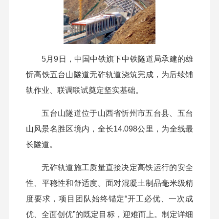
5月9日，中国中铁旗下中铁隧道局承建的雄
忻高铁五台山隧道无砟轨道浇筑完成，为后续铺
轨作业、联调联试奠定坚实基础。
五台山隧道位于山西省忻州市五台县、五台
山风景名胜区境内，全长14.098公里，为全线最
长隧道。
无砟轨道施工质量直接决定高铁运行的安全
性、平稳性和舒适度
。
面对
混凝土制品毫米级精
度要求，项目
团队始终锚定“开工必优、一次成
优、全面创优”的既定目标，迎难而上。制定详细