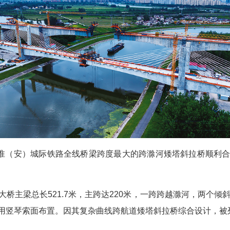
淮（安）城际铁路全线桥梁跨度最大的跨滁河矮塔斜拉桥顺利合
梁总长521.7米，主跨达220米，一跨跨越滁河，两个倾
用竖琴索面布置。因其复杂曲线跨航道矮塔斜拉桥综合设计，被