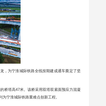
龙，为宁淮城际铁路全线按期建成通车奠定了坚
斜的桥塔高47米。该桥采用双塔双索面预应力混凝
列为宁淮城际铁路重难点创新工程。