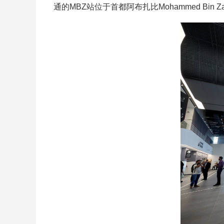
通的MBZ站位于首都阿布扎比Mohammed Bin