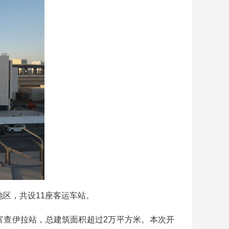
区，共设11座客运车站。
、富查伊拉站，总建筑面积超过2万平方米。本次开