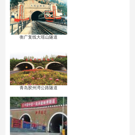
衡广复线大瑶山隧道
青岛胶州湾公路隧道