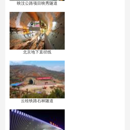
映汶公路项目映秀隧道
北京地下直径线
云桂铁路石林隧道