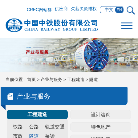
供应商
欠薪欠款维权
CREC网站群
中文
EN
当前位置：
首页
>
产业与服务
>
工程建造
>
隧道
产业与服务
工程建造
设计咨询
铁路
公路
轨道交通
装备制造
特色地产
市政
隧道
桥梁