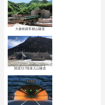
大秦铁路军都山隧道
国道317线雀儿山隧道