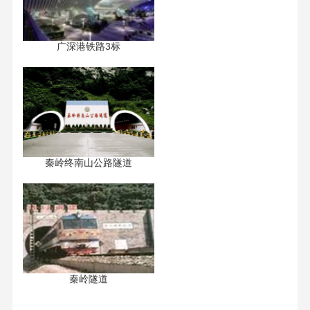
广深港铁路3标
秦岭终南山公路隧道
秦岭隧道