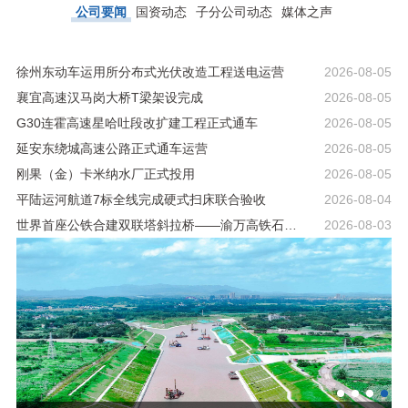
公司要闻
国资动态
子分公司动态
媒体之声
26-121 海外監管公告-中國中鐵股份有限公司重大工程中標公告.pdf
26-120 海外監管公告-中國中鐵股份有限公司2024年面向專業投資者公開發行科技創新可續期公司債券(第二期)(品種一)2026年付息公告.pdf
徐州东动车运用所分布式光伏改造工程送电运营
2026-08-05
襄宜高速汉马岗大桥T梁架设完成
2026-08-05
26-119 海外監管公告-中國中鐵股份有限公司2024年面向專業投資者公開發行科技創新可續期公司債券(第二期)(品種二)2026年付息公告.pdf
G30连霍高速星哈吐段改扩建工程正式通车
2026-08-05
26-118 海外監管公告-中國中鐵股份有限公司2021年面向專業投資者公開發行公司債券(第一期)(品種二)2026年本息兌付及摘牌的公告.pdf
延安东绕城高速公路正式通车运营
2026-08-05
刚果（金）卡米纳水厂正式投用
2026-08-05
2026-65 中国中铁关于2025年度利润分配实施的提示性公告.pdf
平陆运河航道7标全线完成硬式扫床联合验收
2026-08-04
世界首座公铁合建双联塔斜拉桥——渝万高铁石沱长江大桥铺轨完成
2026-08-03
26-117 海外監管公告-關於代扣代繳2025年度末期股息所得稅事項的公告 暫停H股股份過戶登記.pdf
26-116 海外監管公告-中國中鐵股份有限公司2024年面向專業投資者公開發行科技創新可續期公司債券(第一期)(品種一)2026年付息公告.pdf
2026-69 中国中铁关于公司董事会秘书辞职并由董事长代行董事会秘书职责的公告.pdf
1
2
3
4