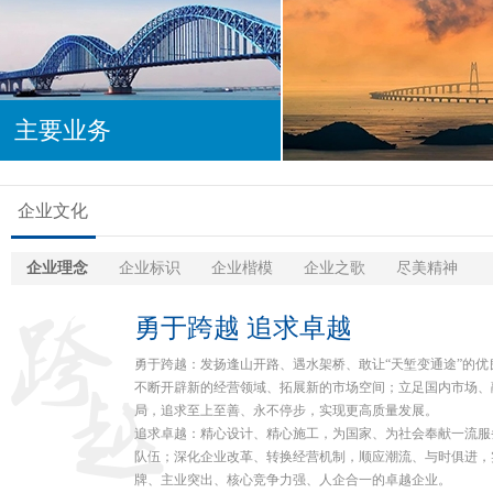
主要业务
企业文化
企业理念
企业标识
企业楷模
企业之歌
尽美精神
勇于跨越 追求卓越
勇于跨越：发扬逢山开路、遇水架桥、敢让“天堑变通途”的
不断开辟新的经营领域、拓展新的市场空间；立足国内市场、
局，追求至上至善、永不停步，实现更高质量发展。
追求卓越：精心设计、精心施工，为国家、为社会奉献一流服
队伍；深化企业改革、转换经营机制，顺应潮流、与时俱进，
牌、主业突出、核心竞争力强、人企合一的卓越企业。